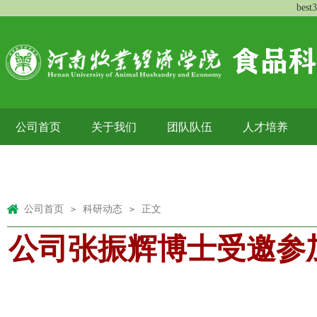
bes
公司首页
关于我们
团队队伍
人才培养
下载中心
公司首页
科研动态
正文
>
>
公司张振辉博士受邀参加